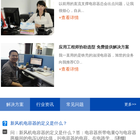
以前用的直流支撑电容器总会出点问题，让我
很烦心，自从...
+查看详情
应用工程师协助选型 免费提供解决方案
我一直用的是铁壳的油浸电容器，旭世的业务
向我推荐CD...
+查看详情
解决方案
行业资讯
常见问题
更多>>
新风机电容器的定义是什么？
问：新风机电容器的定义是什么？答：电容器所带电量Q与电容器
两极间的电压U的比值，叫电容器的电容。在电路学... [
详细
]