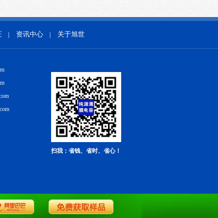
证
资讯中心
关于旭世
｜
｜
om
om
com
.com
扫我：省钱、省时、省心！