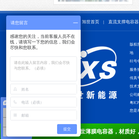
旭世首页
直流支撑电容器
｜
请您留言
感谢您的关注，当前客服人员不在
线，请填写一下您的信息，我们会
版权
尽快和您联系。
地 
81号
服务热
传真号
技术支
公司邮
在线咨询
粤ICP
您是本
薄膜电容器
电机电容器
提交
旭世薄膜电容器，材质好
CBB电容