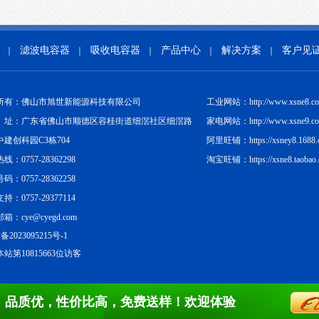
滤波电容器
吸收电容器
产品中心
解决方案
客户见
｜
｜
｜
｜
｜
所有：佛山市旭世新能源科技有限公司
工业网站：http://www.xsne8.c
址：广东省佛山市顺德区容桂街道细滘社区细滘路
家电网站：http://www.xsne9.c
中建创科园C3栋704
阿里旺铺：https://xsney8.1688.
线：0757-28362298
淘宝旺铺：https://xsne8.taobao
码：0757-28362258
持：0757-29377114
箱：cye@cyegd.com
备2023095215号-1
站第10815663位访客
，品质优，性价比高，免费送样！欢迎体验