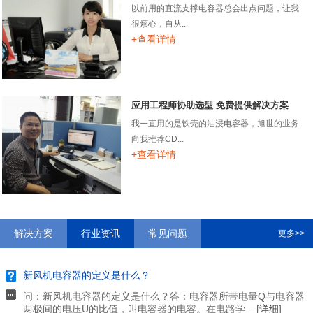
以前用的直流支撑电容器总会出点问题，让我
很烦心，自从...
+查看详情
应用工程师协助选型 免费提供解决方案
我一直用的是铁壳的油浸电容器，旭世的业务
向我推荐CD...
+查看详情
解决方案
行业资讯
常见问题
更多>>
新风机电容器的定义是什么？
问：新风机电容器的定义是什么？答：电容器所带电量Q与电容器
两极间的电压U的比值，叫电容器的电容。在电路学... [
详细
]