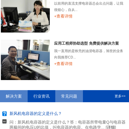
以前用的直流支撑电容器总会出点问题，让我
很烦心，自从...
+查看详情
应用工程师协助选型 免费提供解决方案
我一直用的是铁壳的油浸电容器，旭世的业务
向我推荐CD...
+查看详情
解决方案
行业资讯
常见问题
更多>>
新风机电容器的定义是什么？
问：新风机电容器的定义是什么？答：电容器所带电量Q与电容器
两极间的电压U的比值，叫电容器的电容。在电路学... [
详细
]