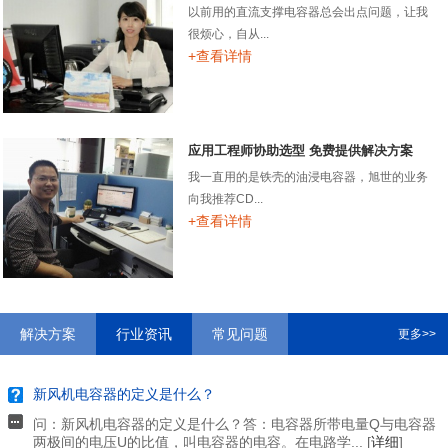
以前用的直流支撑电容器总会出点问题，让我
很烦心，自从...
+查看详情
应用工程师协助选型 免费提供解决方案
我一直用的是铁壳的油浸电容器，旭世的业务
向我推荐CD...
+查看详情
解决方案
行业资讯
常见问题
更多>>
新风机电容器的定义是什么？
问：新风机电容器的定义是什么？答：电容器所带电量Q与电容器
两极间的电压U的比值，叫电容器的电容。在电路学... [
详细
]