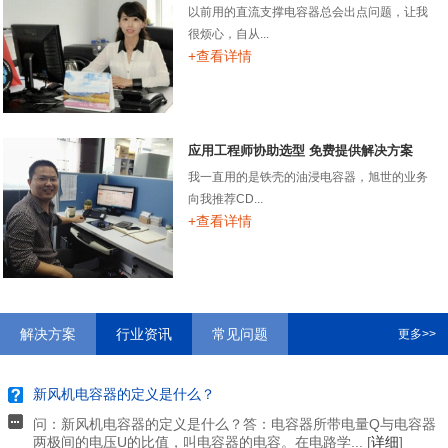
以前用的直流支撑电容器总会出点问题，让我
很烦心，自从...
+查看详情
应用工程师协助选型 免费提供解决方案
我一直用的是铁壳的油浸电容器，旭世的业务
向我推荐CD...
+查看详情
解决方案
行业资讯
常见问题
更多>>
新风机电容器的定义是什么？
问：新风机电容器的定义是什么？答：电容器所带电量Q与电容器
两极间的电压U的比值，叫电容器的电容。在电路学... [
详细
]