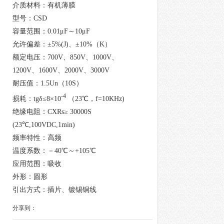
介质材料：有机薄膜
型号：CSD
容量范围：0.01μF～10μF
允许偏差：±5%(J)、±10%（K）
额定电压：700V、850V、1000V、
1200V、1600V、2000V、3000V
耐压值：1.5Un（10S）
-4
损耗：tgδ≤8×10
（23℃，f=10KHz)
绝缘电阻：CXRs≥ 30000S
(23℃,100VDC,1min)
频率特性：高频
温度系数：－40℃～+105℃
应用范围：吸收
外形：圆形
引出方式：插片、镀锡铜线
分享到：