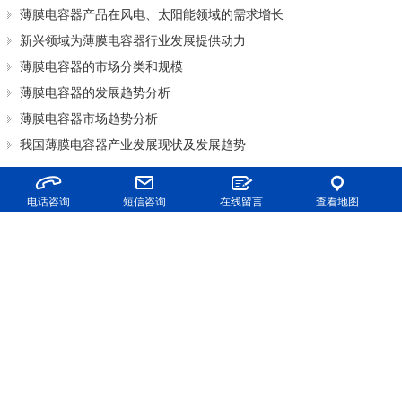
薄膜电容器产品在风电、太阳能领域的需求增长
新兴领域为薄膜电容器行业发展提供动力
薄膜电容器的市场分类和规模
薄膜电容器的发展趋势分析
薄膜电容器市场趋势分析
我国薄膜电容器产业发展现状及发展趋势
电话咨询
短信咨询
在线留言
查看地图
拥有
多年
经验的薄膜电容器专家
为您提供全方位的疑问解答
旭世薄膜电容器
材质好，品质优，性价比高，
免费送样！
如果您对我们的产品有兴趣，请立即留言或拨打咨询电话，我们会
及时与您取得联系，并提供更详细的资料！
服务热线：0757-28362298；
*
姓名：