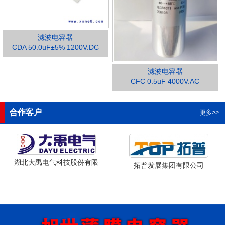
滤波电容器
CDA 50.0uF±5% 1200V.DC
滤波电容器
1
2
3
4
CFC 0.5uF 4000V.AC
合作客户
更多>>
禹电气科技股份有限
拓普发展集团有限公司
公司
山西省