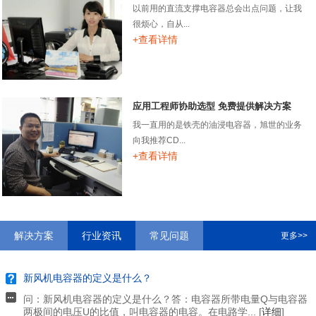
以前用的直流支撑电容器总会出点问题，让我
很烦心，自从...
+查看详情
应用工程师协助选型 免费提供解决方案
我一直用的是铁壳的油浸电容器，旭世的业务
向我推荐CD...
+查看详情
解决方案
行业资讯
常见问题
更多>>
新风机电容器的定义是什么？
问：新风机电容器的定义是什么？答：电容器所带电量Q与电容器
两极间的电压U的比值，叫电容器的电容。在电路学... [
详细
]