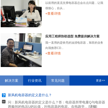
以前用的直流支撑电容器总会出点问题，让我
很烦心，自从...
+查看详情
应用工程师协助选型 免费提供解决方案
我一直用的是铁壳的油浸电容器，旭世的业务
向我推荐CD...
+查看详情
解决方案
行业资讯
常见问题
更多>>
新风机电容器的定义是什么？
问：新风机电容器的定义是什么？答：电容器所带电量Q与电容器
两极间的电压U的比值，叫电容器的电容。在电路学... [
详细
]