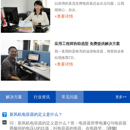
以前用的直流支撑电容器总会出点问题，让我
很烦心，自从...
+查看详情
应用工程师协助选型 免费提供解决方案
我一直用的是铁壳的油浸电容器，旭世的业务
向我推荐CD...
+查看详情
解决方案
行业资讯
常见问题
更多>>
新风机电容器的定义是什么？
问：新风机电容器的定义是什么？答：电容器所带电量Q与电容器
两极间的电压U的比值，叫电容器的电容。在电路学... [
详细
]