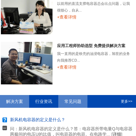
以前用的直流支撑电容器总会出点问题，让我
很烦心，自从...
+查看详情
应用工程师协助选型 免费提供解决方案
我一直用的是铁壳的油浸电容器，旭世的业务
向我推荐CD...
+查看详情
解决方案
行业资讯
常见问题
更多>>
新风机电容器的定义是什么？
问：新风机电容器的定义是什么？答：电容器所带电量Q与电容器
两极间的电压U的比值，叫电容器的电容。在电路学... [
详细
]