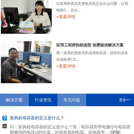
以前用的直流支撑电容器总会出点问题，让我
很烦心，自从...
+查看详情
应用工程师协助选型 免费提供解决方案
我一直用的是铁壳的油浸电容器，旭世的业务
向我推荐CD...
+查看详情
解决方案
行业资讯
常见问题
更多>>
新风机电容器的定义是什么？
问：新风机电容器的定义是什么？答：电容器所带电量Q与电容器
两极间的电压U的比值，叫电容器的电容。在电路学... [
详细
]