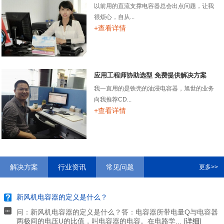
以前用的直流支撑电容器总会出点问题，让我
很烦心，自从...
+查看详情
应用工程师协助选型 免费提供解决方案
我一直用的是铁壳的油浸电容器，旭世的业务
向我推荐CD...
+查看详情
解决方案
行业资讯
常见问题
更多>>
新风机电容器的定义是什么？
问：新风机电容器的定义是什么？答：电容器所带电量Q与电容器
两极间的电压U的比值，叫电容器的电容。在电路学... [
详细
]