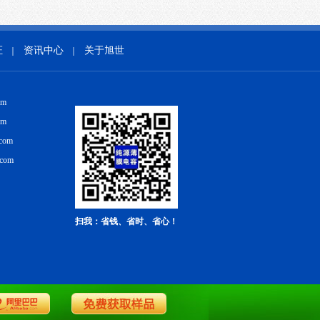
证
资讯中心
关于旭世
｜
｜
om
om
com
.com
扫我：省钱、省时、省心！