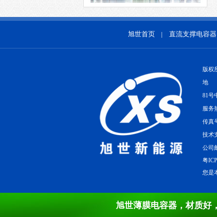
旭世首页
直流支撑电容器
｜
版权
地 
81号
服务热
传真号
技术支
公司邮
粤ICP
您是本
旭世薄膜电容器，材质好