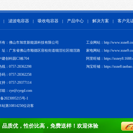
滤波电容器
吸收电容器
产品中心
解决方案
客户见
｜
｜
｜
｜
｜
所有：佛山市旭世新能源科技有限公司
工业网站：http://www.xsne8.c
址：广东省佛山市顺德区容桂街道细滘社区细滘路
家电网站：http://www.xsne9.c
中建创科园C3栋704
阿里旺铺：https://xsney8.1688.
线：0757-28362298
淘宝旺铺：https://xsne8.taobao
码：0757-28362258
持：0757-29377114
箱：cye@cyegd.com
备2023095215号-1
站第10814250位访客
，品质优，性价比高，免费送样！欢迎体验