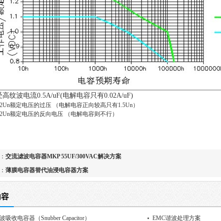
受高纹波电流
0.5A/uF(
电解电容只有
0.02A/uF)
2Un
额定电压的过压 （电解电容正向较高只有
1.5Un
）
2Un
额定电压的反向电压 （电解电容则不行）
：
交流滤波电容器MKP 55UF/300VAC解决方案
：
薄膜电容器替代油浸电容器方案
内容
吸收电容器（Snubber Capacitor）
EMC谐波处理方案