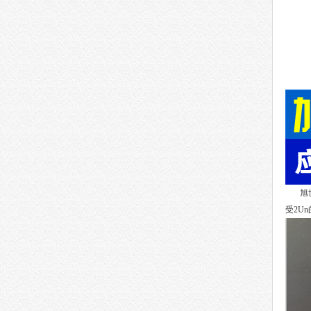
旭世
受
2Un