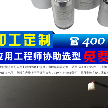
新能源公司应用工程师为客户提供了
薄膜电容器方案：采用
1
只
330uF/450V.DC,
直流
的反向电压，所以在容量上不用做那么
大，
1kW=15~30uF
即可，并且安装方便，薄膜