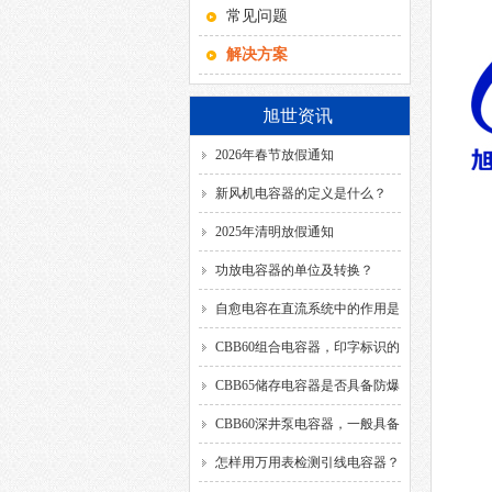
常见问题
解决方案
旭世资讯
2026年春节放假通知
新风机电容器的定义是什么？
2025年清明放假通知
功放电容器的单位及转换？
自愈电容在直流系统中的作用是
什么？
CBB60组合电容器，印字标识的
SH、DB、C、40/85/21、
CBB65储存电容器是否具备防爆
50/60HZ分别代表什么意思？
功能？
CBB60深井泵电容器，一般具备
哪几种引出方式？
怎样用万用表检测引线电容器？