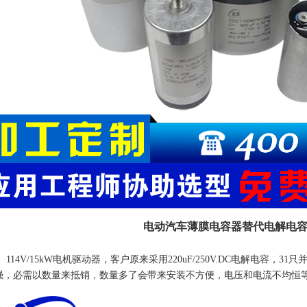
电动汽车
薄膜电容
器替代电解电
114V/15kW
电机驱动器，客户原来采用
220uF/250V.DC
电解电容，
31
只
强，必需以数量来抵销，数量多了会带来安装不方便，电压和电流不均恒