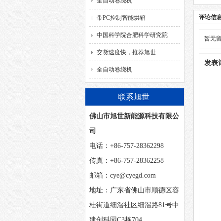
全自动卷绕机
评论信
带PC控制智能烘箱
中国科学院合肥科学研究院
暂无
交货速度快，推荐旭世
发表
全自动卷绕机
联系旭世
佛山市旭世新能源科技有限公
司
电话：+86-757-28362298
传真：+86-757-28362258
邮箱：cye@cyegd.com
地址：广东省佛山市顺德区容
桂街道细滘社区细滘路81号中
建创科园C3栋704