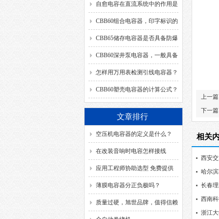
自愈电容在直流系统中的作用是
什么？
CBB60组合电容器，印字标识的
SH、DB、C、40/85/21、
CBB65储存电容器是否具备防爆
50/60HZ分别代表什么意思？
功能？
CBB60深井泵电容器，一般具备
哪几种引出方式？
怎样用万用表检测引线电容器？
CBB60塑壳电容器的计算公式？
上一篇
下一篇
文章排行
空压机电容器的定义是什么？
相关
在改装音响时电容怎样接线
西安交
应用工程师协助选型 免费提供
哈尔滨
解决方案
薄膜电容器分正负极吗？
长春理
西南科
质量过硬，旭世品牌，值得信赖
浙江大