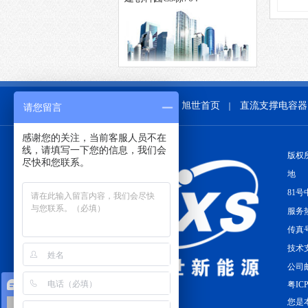
旭世首页
直流支撑电容器
｜
请您留言
感谢您的关注，当前客服人员不在
线，请填写一下您的信息，我们会
版权
尽快和您联系。
地 
81号
服务热
传真号
技术支
公司邮
在线咨询
粤ICP
您是本
薄膜电容器