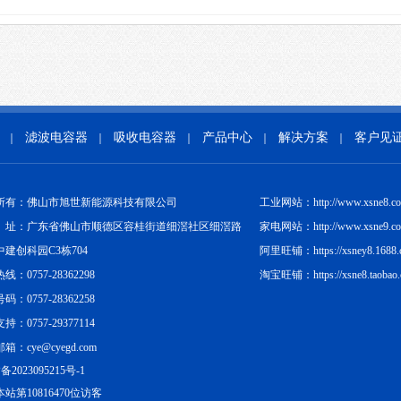
滤波电容器
吸收电容器
产品中心
解决方案
客户见
｜
｜
｜
｜
｜
所有：佛山市旭世新能源科技有限公司
工业网站：http://www.xsne8.c
址：广东省佛山市顺德区容桂街道细滘社区细滘路
家电网站：http://www.xsne9.c
中建创科园C3栋704
阿里旺铺：https://xsney8.1688.
线：0757-28362298
淘宝旺铺：https://xsne8.taobao
码：0757-28362258
持：0757-29377114
箱：cye@cyegd.com
备2023095215号-1
站第10816470位访客