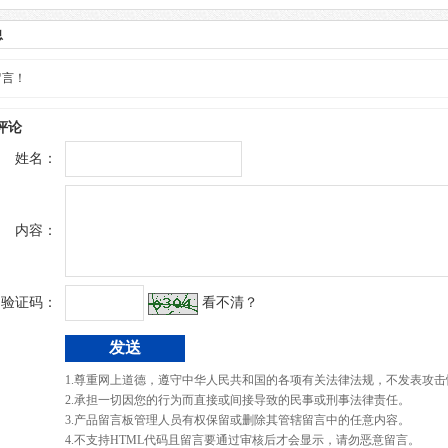
息
留言！
评论
姓名：
内容：
验证码：
看不清？
1.尊重网上道德，遵守中华人民共和国的各项有关法律法规，不发表攻击
2.承担一切因您的行为而直接或间接导致的民事或刑事法律责任。
3.产品留言板管理人员有权保留或删除其管辖留言中的任意内容。
4.不支持HTML代码且留言要通过审核后才会显示，请勿恶意留言。